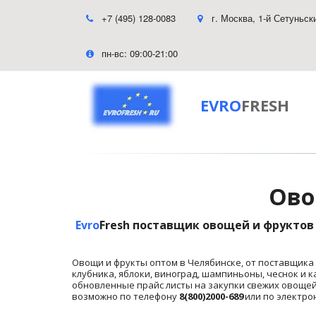
+7 (495) 128-0083
г. Москва
,
1-й Сетуньск
пн-вс: 09:00-21:00
EVRO
FRESH
Ово
Evro
Fresh поставщик овощей и фруктов
Овощи и фрукты оптом в Челябинске, от поставщика 
клубника, яблоки, виноград, шампиньоны, чеснок и к
обновленные прайс листы на закупки свежих овощей 
возможно по телефону 
8(800)2000-689
 или по электро