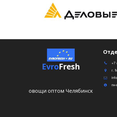
Отде
+7 
Evro
Fresh
г. 
inf
пн-
овощи оптом Челябинск