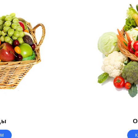
ды
О
ОМ
К