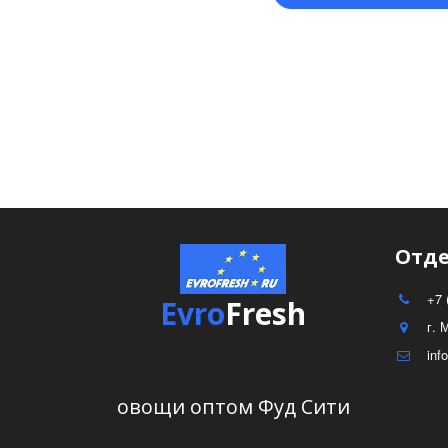
Отде
+7 
Evro
Fresh
г. 
inf
овощи оптом Фуд Сити