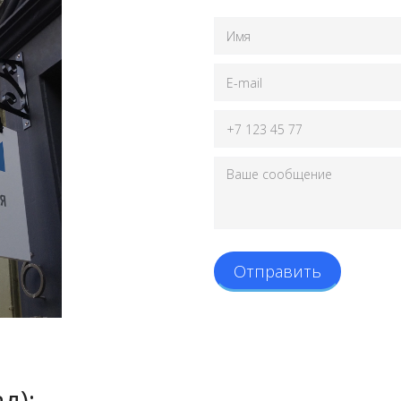
Отправить
д):