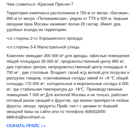
Чем славиться «Красная Пресня»?
Территория комплекса расположена в 750 м от метро «Беговая»,
900 м от метро «Полежаевская», рядом от ТТК в 500 м, бывшая
овощная база Москвы занимает более 20 гектар. Имеет два
удобных въезда на территорию:
•со стороны 2-го Хорошевского проезда;
•со стороны 5-й Магистральной улицы.
Комплекс вмещает 200 000 м² для аренды, офисные помещения
общей площадью 26 000 м², продовольственный центр 960 м²,
два торговых центра, непродовольственный центр площадью 4
700 м² , две столовые. Владеет своей ж/д веткой для погрузки и
разгрузки товаров, отапливаемые склады зимой от +8 °С общей
площадь 170 000 м², холодильные и морозильные склады 4 000
м², где стабильная температура до -18°С. Производственные
помещения 7 000 м².Для жителей Москвы и не только, работает
оптовый рынок овощей и фруктов, где можно приобрести любые
фрукты, овощи, продукты.Прайс лист с ценами от бывшей
овощной базы на сайте или по телефону 8(800)2000-
689info@evrofresh.ru
СКАЧАТЬ ПРАЙС >>