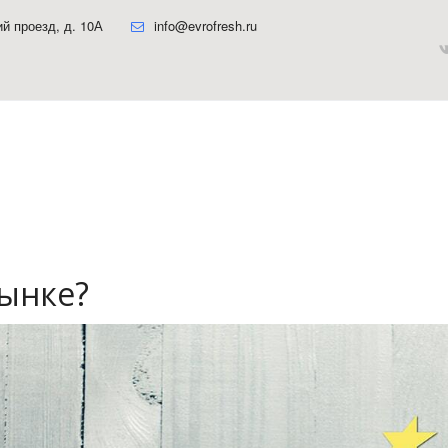
ий проезд, д. 10А
info@evrofresh.ru
ынке?