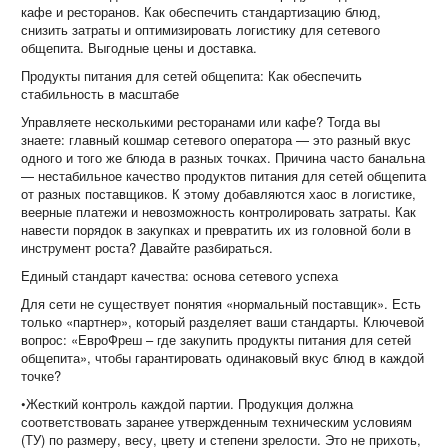
кафе и ресторанов. Как обеспечить стандартизацию блюд,
снизить затраты и оптимизировать логистику для сетевого
общепита. Выгодные цены и доставка.
Продукты питания для сетей общепита: Как обеспечить
стабильность в масштабе
Управляете несколькими ресторанами или кафе? Тогда вы
знаете: главный кошмар сетевого оператора — это разный вкус
одного и того же блюда в разных точках. Причина часто банальна
— нестабильное качество продуктов питания для сетей общепита
от разных поставщиков. К этому добавляются хаос в логистике,
веерные платежи и невозможность контролировать затраты. Как
навести порядок в закупках и превратить их из головной боли в
инструмент роста? Давайте разбираться.
Единый стандарт качества: основа сетевого успеха
Для сети не существует понятия «нормальный поставщик». Есть
только «партнер», который разделяет ваши стандарты. Ключевой
вопрос: «ЕвроФреш – где закупить продукты питания для сетей
общепита», чтобы гарантировать одинаковый вкус блюд в каждой
точке?
•Жесткий контроль каждой партии. Продукция должна
соответствовать заранее утвержденным техническим условиям
(ТУ) по размеру, весу, цвету и степени зрелости. Это не прихоть,