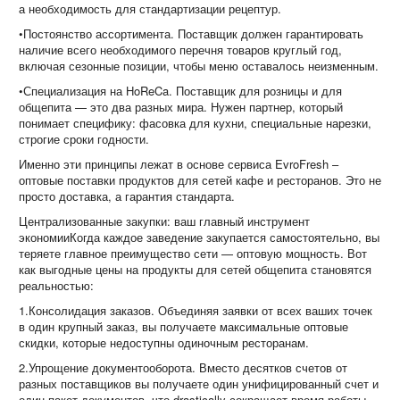
а необходимость для стандартизации рецептур.
•Постоянство ассортимента. Поставщик должен гарантировать
наличие всего необходимого перечня товаров круглый год,
включая сезонные позиции, чтобы меню оставалось неизменным.
•Специализация на HoReCa. Поставщик для розницы и для
общепита — это два разных мира. Нужен партнер, который
понимает специфику: фасовка для кухни, специальные нарезки,
строгие сроки годности.
Именно эти принципы лежат в основе сервиса EvroFresh –
оптовые поставки продуктов для сетей кафе и ресторанов. Это не
просто доставка, а гарантия стандарта.
Централизованные закупки: ваш главный инструмент
экономииКогда каждое заведение закупается самостоятельно, вы
теряете главное преимущество сети — оптовую мощность. Вот
как выгодные цены на продукты для сетей общепита становятся
реальностью:
1.Консолидация заказов. Объединяя заявки от всех ваших точек
в один крупный заказ, вы получаете максимальные оптовые
скидки, которые недоступны одиночным ресторанам.
2.Упрощение документооборота. Вместо десятков счетов от
разных поставщиков вы получаете один унифицированный счет и
один пакет документов, что drastically сокращает время работы